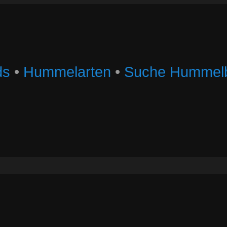
ds
•
Hummelarten
•
Suche Hummelb