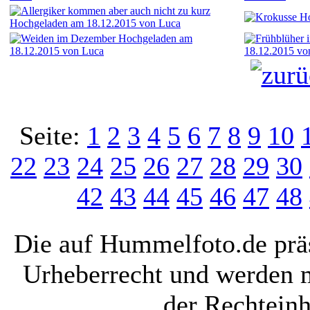
Seite:
1
2
3
4
5
6
7
8
9
10
22
23
24
25
26
27
28
29
30
42
43
44
45
46
47
48
Die auf Hummelfoto.de präs
Urheberrecht und werden 
der Rechteinh