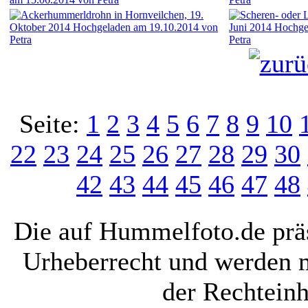
Seite:
1
2
3
4
5
6
7
8
9
10
22
23
24
25
26
27
28
29
30
42
43
44
45
46
47
48
Die auf Hummelfoto.de präs
Urheberrecht und werden 
der Rechteinh