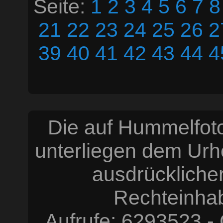
Seite:
1
2
3
4
5
6
7
8
21
22
23
24
25
26
2
39
40
41
42
43
44
4
Die auf Hummelfoto
unterliegen dem Urh
ausdrücklich
Rechteinhabe
Aufrufe: 6293523 -